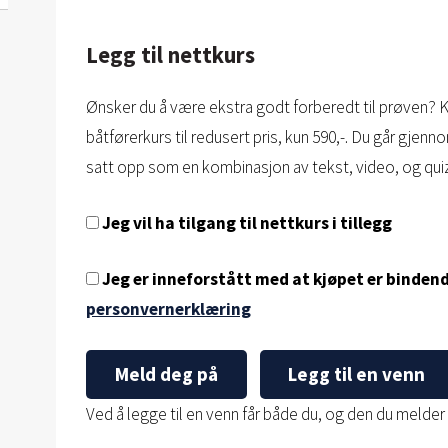
Legg til nettkurs
Ønsker du å være ekstra godt forberedt til prøven? 
båtførerkurs til redusert pris, kun 590,-. Du går gje
satt opp som en kombinasjon av tekst, video, og qui
Jeg vil ha tilgang til nettkurs i tillegg
Jeg er inneforstått med at kjøpet er bindend
personvernerklæring
Meld deg på
Legg til en venn
Ved å legge til en venn får både du, og den du melder p