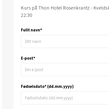
kurs på Thon Hotel Rosenkrantz - Kveldskurs i Bergen den 21. juli kl. 17:00 -
22:30
Fullt navn*
E-post*
Fødselsdato* (dd.mm.yyyy)