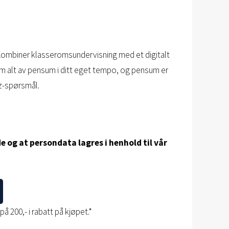
Kombiner klasseromsundervisning med et digitalt
nnom alt av pensum i ditt eget tempo, og pensum er
z-spørsmål.
e og at persondata lagres i henhold til vår
å 200,- i rabatt på kjøpet.*