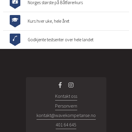
Norges største på Båtførerkurs
Kurs hver uke, hele året
Godkjente testsenter over hele landet
Kontakt oss
Personvern
kontakt@wavekompetanse.no
401 64 645