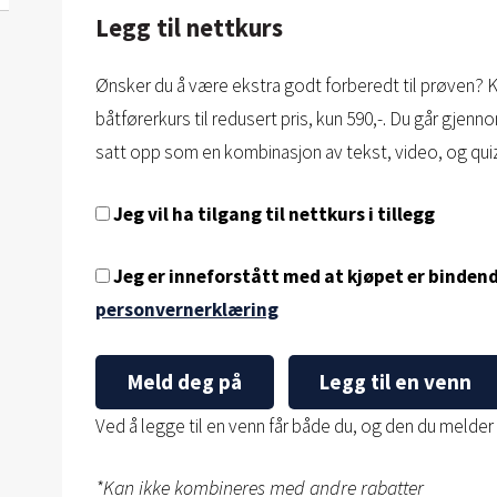
Legg til nettkurs
Ønsker du å være ekstra godt forberedt til prøven? 
båtførerkurs til redusert pris, kun 590,-. Du går gje
satt opp som en kombinasjon av tekst, video, og qui
Jeg vil ha tilgang til nettkurs i tillegg
Jeg er inneforstått med at kjøpet er bindend
personvernerklæring
Meld deg på
Legg til en venn
Ved å legge til en venn får både du, og den du melder p
*Kan ikke kombineres med andre rabatter