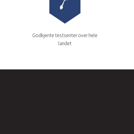
Godkjente testsenter over hele
landet