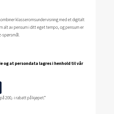
Kombiner klasseromsundervisning med et digitalt
nnom alt av pensum i ditt eget tempo, og pensum er
z-spørsmål.
e og at persondata lagres i henhold til vår
å 200,- i rabatt på kjøpet.*