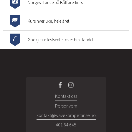
Norges største på Båtførerkurs
Kurs hver uke, hele året
Godkjente testsenter over hele landet
Kontakt oss
Personvern
kontakt@wavekompetanse.no
401 64 645