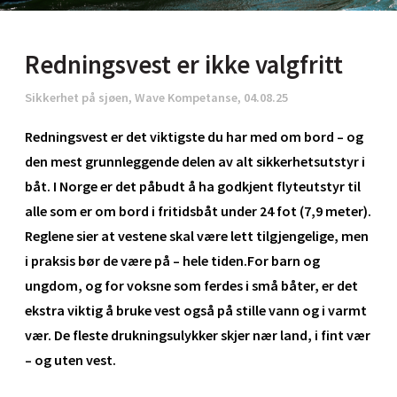
Redningsvest er ikke valgfritt
Sikkerhet på sjøen, Wave Kompetanse, 04.08.25
Redningsvest er det viktigste du har med om bord – og
den mest grunnleggende delen av alt sikkerhetsutstyr i
båt. I Norge er det påbudt å ha godkjent flyteutstyr til
alle som er om bord i fritidsbåt under 24 fot (7,9 meter).
Reglene sier at vestene skal være lett tilgjengelige, men
i praksis bør de være på – hele tiden.For barn og
ungdom, og for voksne som ferdes i små båter, er det
ekstra viktig å bruke vest også på stille vann og i varmt
vær. De fleste drukningsulykker skjer nær land, i fint vær
– og uten vest.