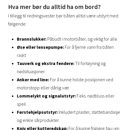
Hva mer bør du alltid ha om bord?
I tillegg til redningsvester bør båten alltid være utstyrt med
følgende:
Brannslukker:
Påbudt i motorbåter, og viktig for alle.
Øse eller lensepumpe:
For å fjerne vann fra båten
raskt.
Tauverk og ekstra fendere:
Til fortøyning og
nødsituasjoner.
Anker med line:
For å kunne holde posisjonen ved
motorstopp eller dårlig vær.
Lommelykt og signalutstyr:
F.eks. nødbluss eller
speil.
Førstehjelpsutstyr:
Inkludert plaster, støttebandasje
og enkle sårprodukter.
Kniv eller kutteredskap:
For å kunne frigjøre tau i en