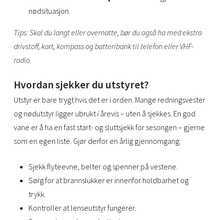
nødsituasjon.
Tips: Skal du langt eller overnatte, bør du også ha med ekstra
drivstoff, kart, kompass og batteribank til telefon eller VHF-
radio.
Hvordan sjekker du utstyret?
Utstyr er bare trygt hvis det er i orden. Mange redningsvester
og nødutstyr ligger ubrukt i årevis – uten å sjekkes. En god
vane er å ha en fast start- og sluttsjekk for sesongen – gjerne
som en egen liste. Gjør derfor en årlig gjennomgang:
Sjekk flyteevne, belter og spenner på vestene.
Sørg for at brannslukker er innenfor holdbarhet og
trykk.
Kontroller at lenseutstyr fungerer.